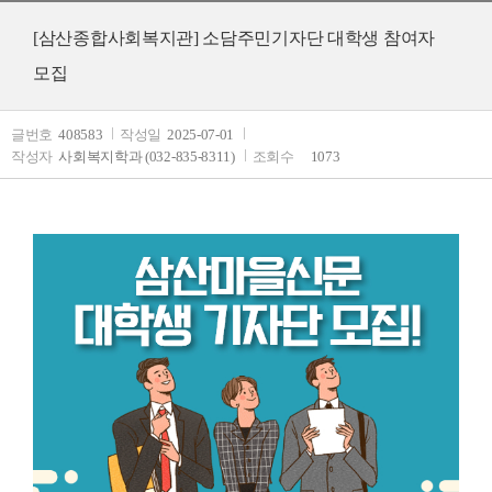
[삼산종합사회복지관] 소담주민기자단 대학생 참여자
모집
글번호
408583
작성일
2025-07-01
작성자
사회복지학과 (032-835-8311)
조회수
1073