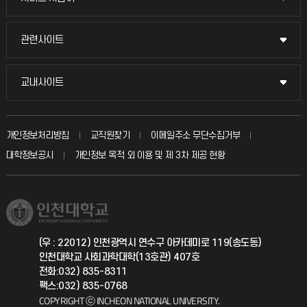
교수채용
묻고 답하기
관련사이트
관련사이트
시설예약
불친절신고
국방헬프콜
교내사이트
교내사이트
인터넷증명
자주 묻는 질문(FAQ)
발전기금
교수회
입학안내
개인정보처리방침
교직원찾기
이메일주소 무단수집거부
칭찬마당
산학협력단
교육혁신본부
대학정보공시
개인정보 목적 외 이용 및 제 3차 제공 현황
직원채용
학생서비스 지킴이
소비자생활협동조합
국제교류과
취업정보(학생)
총동문회
국제지원과
(우 : 22012) 인천광역시 연수구 아카데미로 119(송도동)
인천대학교 사회과학대학(13호관) 407호
공자아카데미
전화:032) 835-8311
팩스:032) 835-0768
기초교육원
COPYRIGHT ⓒ INCHEON NATIONAL UNIVERSITY.