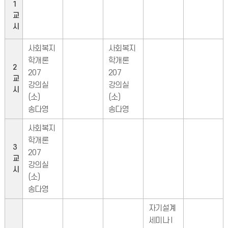
1
교
시
사회복지
사회복지
학개론
학개론
2
207
207
교
강의실
강의실
시
(소)
(소)
송다영
송다영
사회복지
학개론
3
207
교
강의실
시
(소)
송다영
자기설계
세미나 I