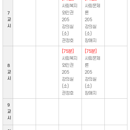
사회복지
사회문제
와인권
론
7
교
205
205
시
강의실
강의실
(소)
(소)
권정호
장애지
[75분]
[75분]
사회복지
사회문제
와인권
론
8
교
205
205
시
강의실
강의실
(소)
(소)
권정호
장애지
9
교
시