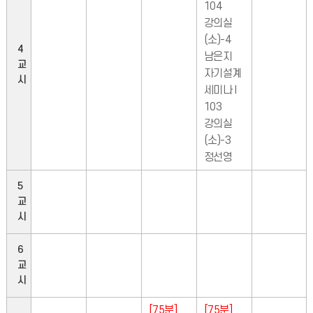
104
강의실
(소)-4
4
남은지
교
자기설계
시
세미나 I
103
강의실
(소)-3
정선영
5
교
시
6
교
시
[75분]
[75분]