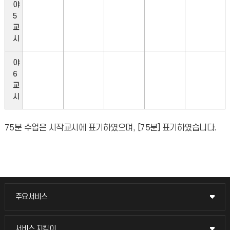
야
5
교
시
야
6
교
시
75분 수업은 시작교시에 표기하였으며, [75분] 표기하였습니다.
주요서비스
주요서비스
교무회의방송
서비스 지킴이
서비스 지킴이