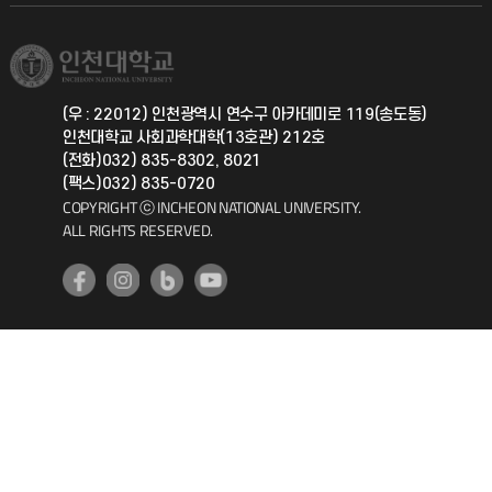
학생서비스 지킴이
소비자생활협동조합
국제교류과
취업정보(학생)
총동문회
국제지원과
(우 : 22012) 인천광역시 연수구 아카데미로 119(송도동)
인천대학교 사회과학대학(13호관) 212호
공자아카데미
(전화)032) 835-8302, 8021
(팩스)032) 835-0720
기초교육원
COPYRIGHT ⓒ INCHEON NATIONAL UNIVERSITY.
ALL RIGHTS RESERVED.
공학교육혁신센터
대학생활상담센터
사회봉사센터
생활원
원격지원