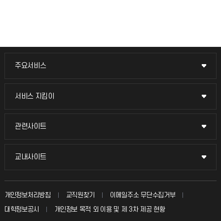
주요서비스
주요서비스
교무회의방송
서비스 지킴이
서비스 지킴이
교수채용
묻고 답하기
관련사이트
관련사이트
시설예약
불친절신고
국방헬프콜
교내사이트
교내사이트
인터넷증명
자주 묻는 질문(FAQ)
발전기금
교수회
입학안내
개인정보처리방침
교직원찾기
이메일주소 무단수집거부
칭찬마당
산학협력단
교육혁신본부
대학정보공시
개인정보 목적 외 이용 및 제 3차 제공 현황
직원채용