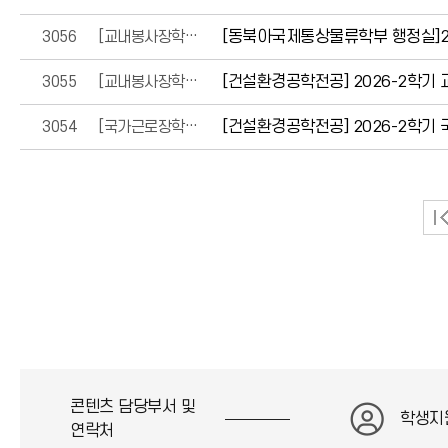
3056
[교내봉사장학금]
[동북아국제통상물류학부 행정실]20
3055
[교내봉사장학금]
[건설환경공학전공] 2026-2학기
3054
[국가근로장학금]
[건설환경공학전공] 2026-2학기
콘텐츠 담당부서 및
학생지
연락처