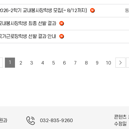
26-2학기 교내봉사장학생 모집(~ 8/12까지)
 교내봉사장학생 최종 선발 결과
 국가근로장학생 선발 결과 안내
1
2
3
4
5
6
7
8
9
10
콘텐츠 
원과
032-835-9260
수정일