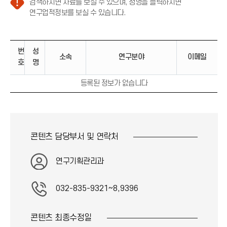
검색하시면 자료를 보실 수 있으며, 성명을 클릭하시면
주
연구업적정보를 보실 수 있습니다.
의
(
느
번
성
낌
소속
연구분야
이메일
호
명
표
아
등록된 정보가 없습니다
이
콘
)
콘텐츠 담당부서 및
연락처
연구기획관리과
032-835-9321~8,9396
콘텐츠 최종
수정일