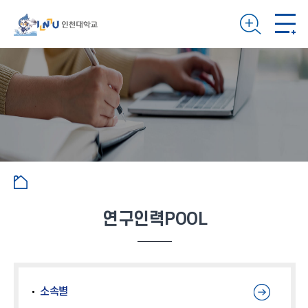
연구인력POOL
소속별