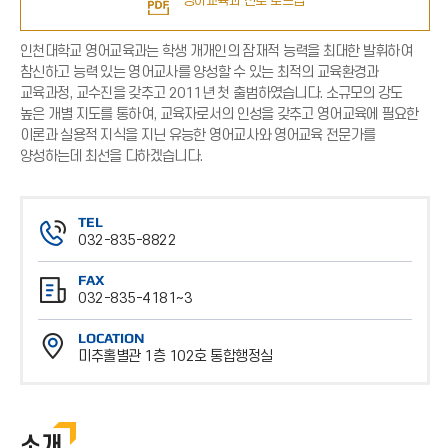
영어교육과 진로 로드맵
인천대학교 영어교육과는 학생 개개인의 잠재적 능력을 최대한 발휘하여
참신하고 능력 있는 영어교사를 양성할 수 있는 최적의 교육환경과
교육과정, 교수진을 갖추고 2011년 첫 출범하였습니다. 소규모의 강도
높은 개별 지도를 통하여, 교육자로서의 인성을 갖추고 영어교육에 필요한
이론과 실용적 지식을 지닌 유능한 영어교사와 영어교육 전문가를
양성하는데 최선을 다하겠습니다.
TEL
032-835-8822
전
FAX
화
032-835-4181~3
번
팩
호
LOCATION
스
미추홀별관 1층 102호 통합행정실
번
위
호
치
소개